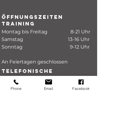
Öffnungszeiten
Training
Montag bis Freitag 8-21 Uhr
Samstag 13-16 Uhr
Sonntag 9-12 Uhr
An Feiertagen geschlossen
Telefonische
Erreichbarkeit
Physiotherapie
Phone
Email
Facebook
Montag, Mittwoch und Freitag 8-17
Uhr
Dienstag und Donnerstag
8-20
Uhr
Sa. & So. geschlossen