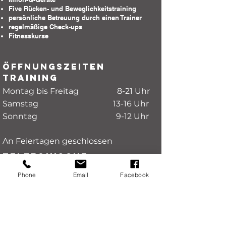
Five Rücken- und Beweglichkeitstraining
persönliche Betreuung durch einen Trainer
regelmäßige Check-ups
Fitnesskurse
Öffnungszeiten
Training
Montag bis Freitag 8-21 Uhr
Samstag 13-16 Uhr
Sonntag 9-12 Uhr
An Feiertagen geschlossen
Telefonische
Erreichbarkeit
Phone
Email
Facebook
Physiotherapie
Montag, Mittwoch und Freitag 8-17
Uhr
Dienstag und Donnerstag
8-20